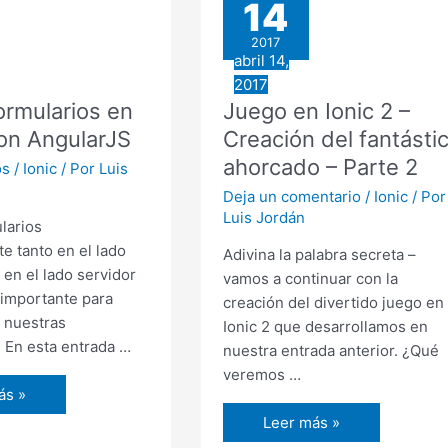
14
Lifecycle
events
2017
abril 14,
2017
formularios en
Juego en Ionic 2 –
con AngularJS
Creación del fantásti
zando
ahorcado – Parte 2
os
/
Ionic
/ Por
Luis
Deja un comentario
/
Ionic
/ Por
Luis Jordán
larios
e tanto en el lado
Adivina la palabra secreta –
 en el lado servidor
vamos a continuar con la
 importante para
creación del divertido juego en
s nuestras
Ionic 2 que desarrollamos en
. En esta entrada …
nuestra entrada anterior. ¿Qué
veremos …
ás »
rios
Juego
Leer más »
en