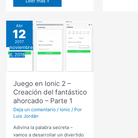
Prestashop
Leer más »
Ionic
–
2
Solución
con
al
Abr
Angula
12
problema
Id
2017
must
noviembre
be
6, 2018
filled
for
categories
tree
Juego en Ionic 2 –
Creación del fantástico
ahorcado – Parte 1
Deja un comentario
/
Ionic
/ Por
Luis Jordán
Adivina la palabra secreta –
vamos a desarrollar un divertido