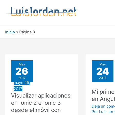
Ir
al
contenido
Inicio
Página 8
May
May
26
24
2017
2017
mayo 25,
2017
Mi prime
Visualizar aplicaciones
en Angul
en Ionic 2 e Ionic 3
Deja un com
desde el móvil con
Por
Luis Jor