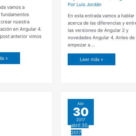
Por
Luis Jordán
ada vamos a
s fundamentos
En esta entrada vamos a hablar
 crear nuestra
acerca de las diferencias y entr
cación en Angular 4.
las versiones de Angular 2 y
 post anterior vimos
novedades Angular 4. Antes de
empezar a …
ás »
Novedades
Leer más »
a
Angular
ión
4
–
r
Compatibilidades
con
la
Abr
30
versión
2
2017
abril 30,
2017