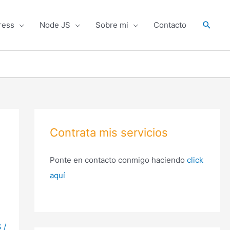
Busca
ress
Node JS
Sobre mi
Contacto
Contrata mis servicios
Ponte en contacto conmigo haciendo
click
aquí
S
/