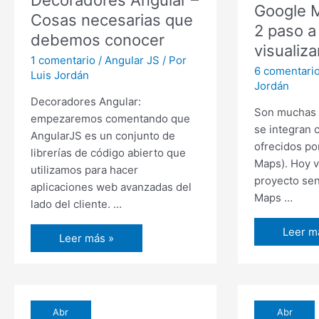
Decoradores Angular –
el
Google M
Cosas necesarias que
móvil
2 paso a
debemos conocer
con
visualiz
Ionic
1 comentario
/
Angular JS
/ Por
6 comentari
View
Luis Jordán
Jordán
Decoradores Angular:
Son muchas l
empezaremos comentando que
se integran 
AngularJS es un conjunto de
ofrecidos po
librerías de código abierto que
Maps). Hoy v
utilizamos para hacer
proyecto sen
aplicaciones web avanzadas del
Maps …
lado del cliente. …
Google
Leer m
Decoradores
Leer más »
Maps
Angular
con
–
Ionic
Cosas
2
necesarias
Abr
Abr
paso