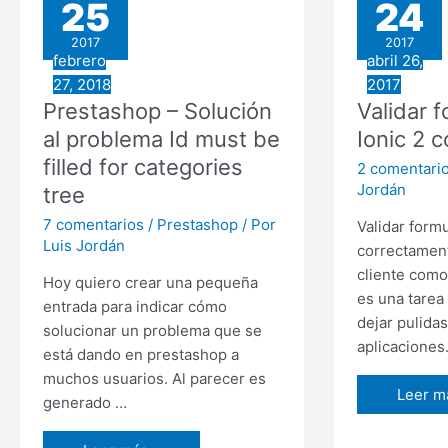
25
24
que
a
debemos
paso
2017
2017
conocer
febrero
abril 26,
–
27, 2018
2017
Parte
Prestashop – Solución
Validar 
1
al problema Id must be
Ionic 2 
visuali
filled for categories
el
2 comentari
mapa
Jordán
tree
7 comentarios
/
Prestashop
/ Por
Validar formu
Luis Jordán
correctament
cliente como
Hoy quiero crear una pequeña
es una tarea
entrada para indicar cómo
dejar pulida
solucionar un problema que se
aplicaciones
está dando en prestashop a
muchos usuarios. Al parecer es
Validar
Leer m
generado …
formula
en