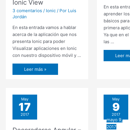
Ionic View
En esta entr
3 comentarios
/
Ionic
/ Por
Luis
aprender lo
Jordán
básicos para
En esta entrada vamos a hablar
primera apli
acerca de la aplicación que nos
Ya que en el
presenta Ionic para poder
las …
Visualizar aplicaciones en Ionic
con nuestro dispositivo móvil y …
Mi
Leer m
primer
Visualizar
Leer más »
aplicac
aplicaciones
en
en
Angula
Ionic
4
2
May
May
17
9
e
Ionic
2017
2017
3
mayo 9,
desde
2017