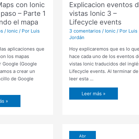
aps con Ionic
Explicacion eventos 
 paso – Parte 1
vistas Ionic 3 –
ando el mapa
Lifecycle events
os
/
Ionic
/ Por
Luis
3 comentarios
/
Ionic
/ Por
Luis
Jordán
as aplicaciones que
Hoy explicaremos que es lo qu
con los mapas
hace cada uno de los eventos d
r Google (Google
vistas Ionic traducidos del inglé
amos a crear un
Lifecycle events. Al terminar de
cillo de Google
leer esta …
Explicacion
Leer más »
eventos
ás »
de
vistas
Ionic
3
Abr
–