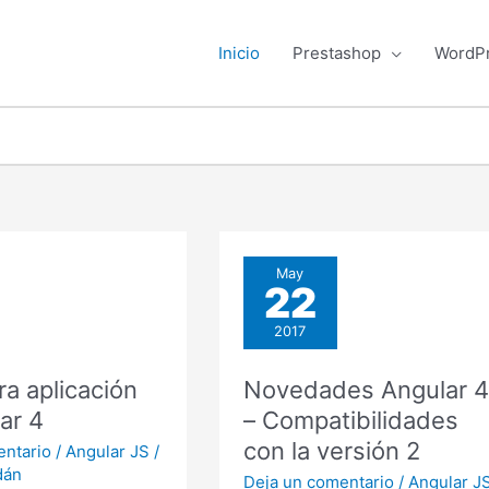
Inicio
Prestashop
WordP
May
22
2017
ra aplicación
Novedades Angular 4
ar 4
– Compatibilidades
con la versión 2
entario
/
Angular JS
/
dán
Deja un comentario
/
Angular J