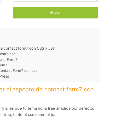
 de contact form7 con CSS y JS?
estro site
tact Form7
form7
 Contact Form7 con css
Press
rar el aspecto de contact form7 con
y si es que tu tema no la trae añadida por defecto.
strap, tanto el css como el js.