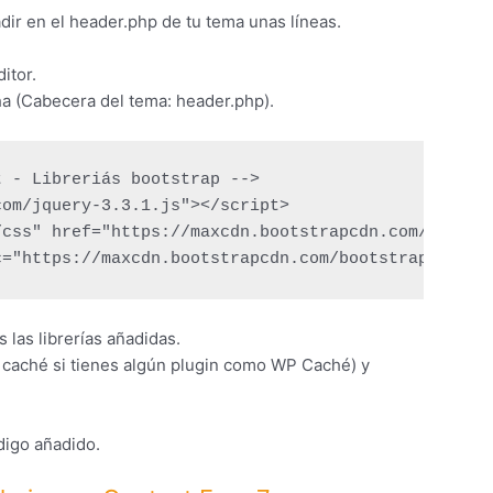
adir en el header.php de tu tema unas líneas.
itor.
ha (Cabecera del tema: header.php).
 - Libreriás bootstrap -->

om/jquery-3.3.1.js"></script>

css" href="https://maxcdn.bootstrapcdn.com/bootstr
c="https://maxcdn.bootstrapcdn.com/bootstrap/3.3.7
 las librerías añadidas.
 caché si tienes algún plugin como WP Caché) y
digo añadido.