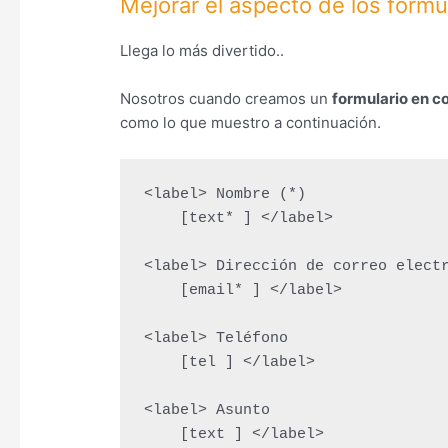
Mejorar el aspecto de los form
Llega lo más divertido..
Nosotros cuando creamos un
formulario en c
como lo que muestro a continuación.
<label> Nombre (*)

    [text* ] </label>

<label> Dirección de correo electr
    [email* ] </label>

<label> Teléfono

    [tel ] </label>

<label> Asunto

    [text ] </label>
